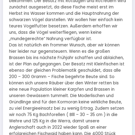
bekommen. Der Besatz mit Rotaugen und Rotfedern wird
zunächst ausgesetzt, da diese Fische meist erst im
Herbst ins Wasser kommen und die Hauptnahrung der
schwarzen Vögel darstellen. Wir wollen hier einfach kein
teures Vogelfutter besetzen. Außerdem erhoffen wir
uns, dass die Vögel weiterfliegen, wenn keine
„mundegerechte“ Nahrung verfügbar ist.
Das ist natürlich ein frommer Wunsch, aber wir können
hier leider nur gegensteuern. Wenn es die großen
Brassen bis ins nächste Frühjahr schaffen und ablaichen,
ist der Plan aufgegangen. Der Besatz mit Kleinfischen ist
ebenso der gleichen Problematik geschuldet, dass alle
200 – 300 Gramm – Fische begehrte Beute sind. So
können sich unsere Räuber über den Winter retten bis
eine neue Population kleiner Karpfen und Brassen in
unseren Gewässern tummelt. Die Moderlischen und
Gründlinge sind für den Kormoran keine wirkliche Beute,
zu viel Energieeinsatz bei zu wenig Ertrag. Zudem setzen
wir noch 75 Kg Bachforellen ( Blll – 30 – 35 cm ) in die
Wehre und 125 Kg in die Werra, damit unsere
Anglerschaft auch in 2022 wieder Spaß an einer
erfolgreichen Fischwaid haben kann. Die 4000 Stück