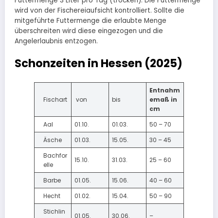
Futtermenge 3 Liter pro Tag (trocken). Die Futtermenge
wird von der Fischereiaufsicht kontrolliert. Sollte die
mitgeführte Futtermenge die erlaubte Menge
überschreiten wird diese eingezogen und die
Angelerlaubnis entzogen.
Schonzeiten in Hessen (2025)
Entnahm
Fischart
von
bis
emaß in
cm
Aal
01.10.
01.03.
50 – 70
Äsche
01.03.
15.05.
30 – 45
Bachfor
15.10.
31.03.
25 – 60
elle
Barbe
01.05.
15.06.
40 – 60
Hecht
01.02.
15.04.
50 – 90
Stichlin
01.05.
30.06.
–