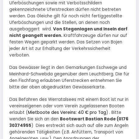
Uferböschungen sowie mit Verbotsschildern
gekennzeichnete Uferstrecken dürfen nicht betreten
werden. Das Gleiche gilt für noch nicht fertiggestellte
Uferböschungen und die Stellen, an denen noch
ausgebaggert wird.
Von Steganlagen und Inseln darf
nicht geangelt werden.
Kraftfahrzeuge dürfen nur auf
festen Wegen geparkt werden. Das Setzen von Bojen
jeder Art ist zur Erhaltung der Verkehrssicherheit
verboten.
Das Gewässer liegt in den Gemarkungen Eschwege und
Meinhard-Schwebda gegenüber dem Leuchtberg. Die für
den Fischfang erlaubten Uferstrecken entnehmen Sie
bitte der oben abgedruckten Gewässerkarte.
Das Befahren des Werratalsees mit einem Boot ist nur in
vereinseigenen oder vom Verein zugelassenen Booten
erlaubt (
Mietboote des Vereins: 40 € pro Tag
) . Bitte
wenden Sie sich an den
Bootswart Bastian Rode (0176
30374955
) Dies erstreckt sich auch auf alle zum Angeln
gehörenden Tätigkeiten (z.B. Anfüttern, Transport von
Angelgeräten, usw.). Den Anordnungen der