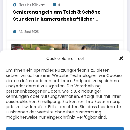
Henning Klinkert
0
Seniorenangeln am Teich 3: Schöne
Stunden in kameradschaftlicher
Runde
30. Juni 2026
Cookie-Banner-Tool
Um Ihnen ein optimales Nutzungserlebnis zu bieten,
setzen wir auf unserer Website Technologien wie Cookies
ein, um Informationen auf Ihrem Endgerät zu speichern
und/oder darauf zuzugreifen. Die Verarbeitung
personenbezogener Daten, wie z. B. eindeutiger
Kennungen oder Nutzungsverhalten, erfolgt nur mit Ihrer
ausdrücklichen Einwilligung. Sie können Ihre Zustimmung
Alex Tschirlich
0
jederzeit widerrufen. Bitte beachten Sie, dass bestimmte
Bootsangeln am 26.4.2026 auf dem
Funktionen der Website ohne Ihre Zustimmung
Werratalsee
möglicherweise nur eingeschränkt verfügbar sind.
28. Mai 2026