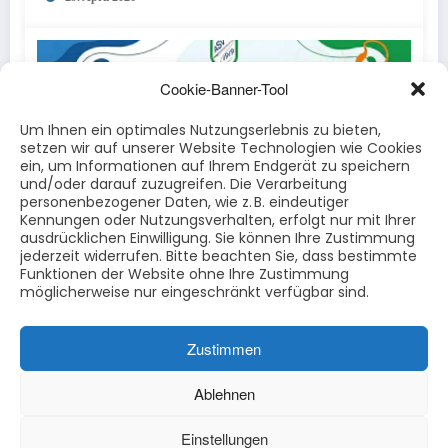
Cookie-Banner-Tool
Um Ihnen ein optimales Nutzungserlebnis zu bieten,
setzen wir auf unserer Website Technologien wie Cookies
ein, um Informationen auf Ihrem Endgerät zu speichern
und/oder darauf zuzugreifen. Die Verarbeitung
personenbezogener Daten, wie z. B. eindeutiger
Kennungen oder Nutzungsverhalten, erfolgt nur mit Ihrer
ausdrücklichen Einwilligung. Sie können Ihre Zustimmung
Carsten Deiters
0
jederzeit widerrufen. Bitte beachten Sie, dass bestimmte
Casting-Training beim ASV Eschwege
Funktionen der Website ohne Ihre Zustimmung
am 13. Mai um 17:30 Uhr
möglicherweise nur eingeschränkt verfügbar sind.
29. April 2026
Zustimmen
Ablehnen
Einstellungen