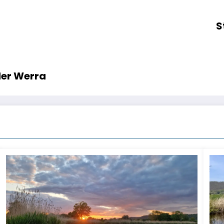
S
er Werra