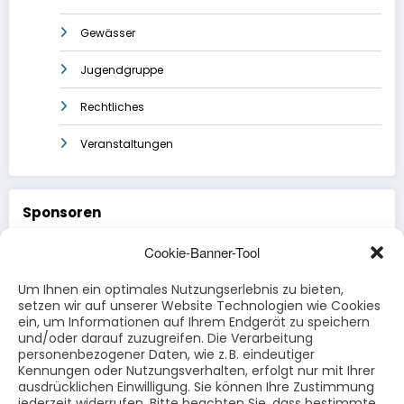
Gewässer
Jugendgruppe
Rechtliches
Veranstaltungen
Sponsoren
Cookie-Banner-Tool
Schreinerei Eichholz
Um Ihnen ein optimales Nutzungserlebnis zu bieten,
Hörgeräte Rode
setzen wir auf unserer Website Technologien wie Cookies
ein, um Informationen auf Ihrem Endgerät zu speichern
Rewemarkt Fuldatal
und/oder darauf zuzugreifen. Die Verarbeitung
personenbezogener Daten, wie z. B. eindeutiger
Kennungen oder Nutzungsverhalten, erfolgt nur mit Ihrer
Werra-Kanu
ausdrücklichen Einwilligung. Sie können Ihre Zustimmung
jederzeit widerrufen. Bitte beachten Sie, dass bestimmte