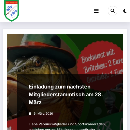
Zum
Inhalt
springen
Einladung zum nächsten
Mitgliederstammtisch am 28.
März
9. März 2026
Liebe Vereinsmitglieder und Sportskameraden,
nachdem unsere Mitgliederstammtische im