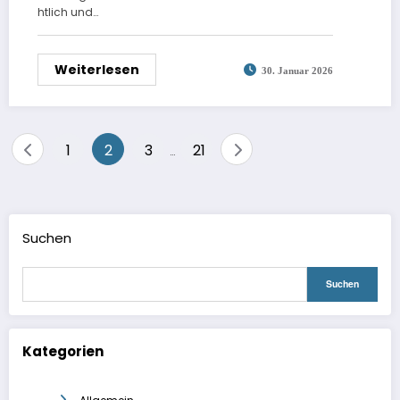
htlich und…
Weiterlesen
30. Januar 2026
Seitennummerierung
1
2
3
21
…
der
Beiträge
Suchen
Suchen
Kategorien