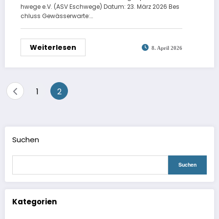
hwege e.V. (ASV Eschwege) Datum: 23. März 2026 Bes
chluss Gewässerwarte:…
Weiterlesen
8. April 2026
Seitennummerierung
1
2
der
Beiträge
Suchen
Suchen
Kategorien